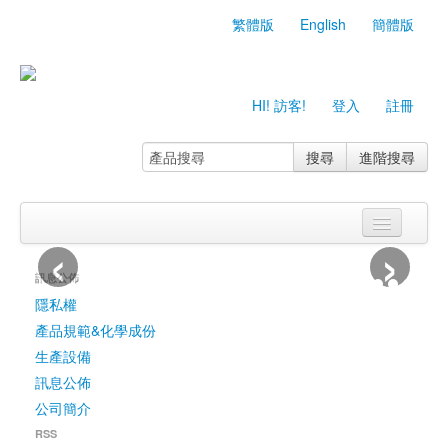
繁體版
English
簡體版
HI! 訪客!
登入
註冊
搜尋
進階搜尋
‹
›
首頁
訊息公佈
關於我們
隱私權
產品規範&化學成份
產品目錄
生產設備
生產設備
訊息公佈
公司簡介
產品規範&化學成份
RSS