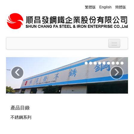
繁體版
English
簡體版
首頁
‹
›
關於我們
產品目錄
生產設備
產品規範&化學成份
產品目錄
訊息公佈
不銹鋼系列
聯絡我們