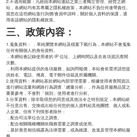
2.不適用範圍：凡經由本網站連結之第三者獨立管理、經營之網
站，各網站均有其專屬之隱私權政策，本網站不負任何連帶責任。
當您在這些網站進行詢價/會員申請時，關於個人資料的保護，適
用各該網站的隱私權政策。
三、政策內容：
1.蒐集資料： ．單純瀏覽本網站及檔案下載行為，本網站不會蒐集
任何有關個人的身份資料。
．本網站會記錄使用者的 IP 位址、上網時間以及在各項資訊查閱
次數。
．利用本網站提供的各項服務，如詢問報價，本站會依需求請您提
供姓名、電話、傳真、電子郵件信箱及所屬機關。
2.使用資料：本網站基於網站內部管理需要，根據使用者查閱資訊
進行網站流量和網路行為調查「總量分析」，作為提昇服務品質之
重要參考，不會對「個別」使用者進行分析。
3.分享資料：除非取得您的同意或其他法令之特別規定，本網站絕
不任意出售、交換或出租任何您的個人資料給其他團體、個人或私
人企業。但有下列情形者除外：
．配合司法單位合法之調查。
．配合相關職權機關依職務需要之調查或使用。
．基於善意相信揭露為法律需要，或為維護、改進及管理本網站服
務。